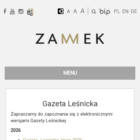
A
A
PL
EN
DE
A
MENU
Gazeta Leśnicka
Zapraszamy do zapoznania się z elektronicznymi
wersjami Gazety Leśnickiej.
2026