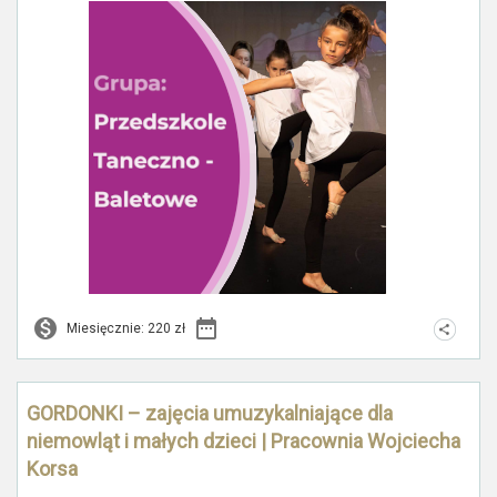
Miesięcznie: 220 zł
GORDONKI – zajęcia umuzykalniające dla
niemowląt i małych dzieci | Pracownia Wojciecha
Korsa