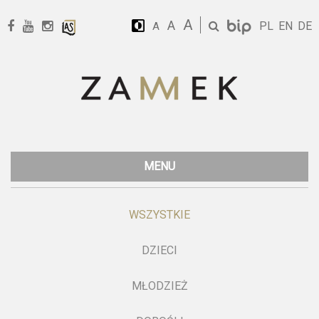
A
A
PL
EN
DE
A
MENU
WSZYSTKIE
DZIECI
MŁODZIEŻ