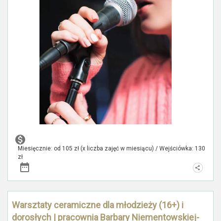
Miesięcznie: od 105 zł (x liczba zajęć w miesiącu) / Wejściówka: 130
zł
Warsztaty ceramiczne dla młodzieży (16+) i
dorosłych | pracownia Barbary Niementowskiej-