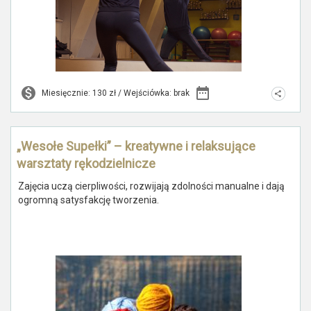
Miesięcznie: 130 zł / Wejściówka: brak
„Wesołe Supełki” – kreatywne i relaksujące
warsztaty rękodzielnicze
Zajęcia uczą cierpliwości, rozwijają zdolności manualne i dają
ogromną satysfakcję tworzenia.