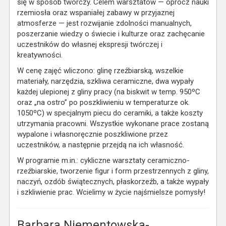
się w sposób twórczy. Celem warsztatów — oprócz nauki
rzemiosła oraz wspaniałej zabawy w przyjaznej
atmosferze — jest rozwijanie zdolności manualnych,
poszerzanie wiedzy o świecie i kulturze oraz zachęcanie
uczestników do własnej ekspresji twórczej i
kreatywności.
W cenę zajęć wliczono: glinę rzeźbiarską, wszelkie
materiały, narzędzia, szkliwa ceramiczne, dwa wypały
każdej ulepionej z gliny pracy (na biskwit w temp. 950ºC
oraz „na ostro” po poszkliwieniu w temperaturze ok.
1050ºC) w specjalnym piecu do ceramiki, a także koszty
utrzymania pracowni. Wszystkie wykonane prace zostaną
wypalone i własnoręcznie poszkliwione przez
uczestników, a następnie przejdą na ich własność.
W programie m.in.: cykliczne warsztaty ceramiczno-
rzeźbiarskie, tworzenie figur i form przestrzennych z gliny,
naczyń, ozdób świątecznych, płaskorzeźb, a także wypały
i szkliwienie prac. Wcielimy w życie najśmielsze pomysły!
Barbara Niementowska-