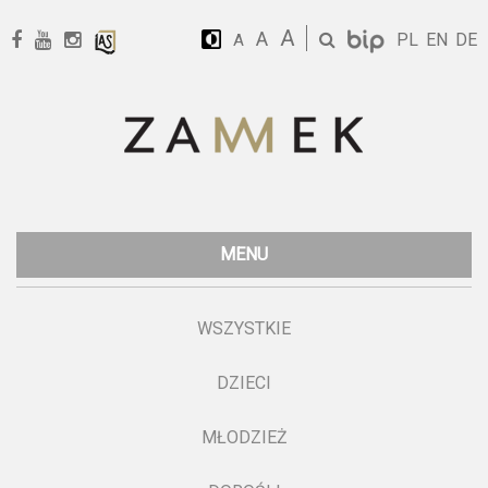
A
A
PL
EN
DE
A
MENU
WSZYSTKIE
DZIECI
MŁODZIEŻ