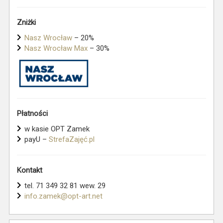
Zniżki
Nasz Wrocław
– 20%
Nasz Wrocław Max
– 30%
Płatności
w kasie OPT Zamek
payU –
StrefaZajęć.pl
Kontakt
tel. 71 349 32 81 wew. 29
info.zamek@opt-art.net