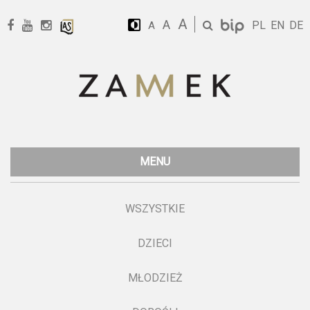
A
A
PL
EN
DE
A
MENU
WSZYSTKIE
DZIECI
MŁODZIEŻ