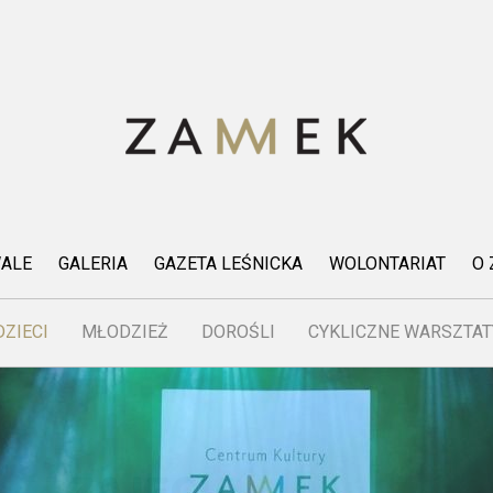
WALE
GALERIA
GAZETA LEŚNICKA
WOLONTARIAT
O
DZIECI
MŁODZIEŻ
DOROŚLI
CYKLICZNE WARSZTAT