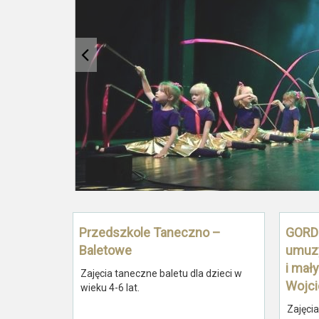
Przedszkole Taneczno –
GORDO
Baletowe
umuzy
i mał
Zajęcia taneczne baletu dla dzieci w
Wojci
wieku 4-6 lat.
Zajęci