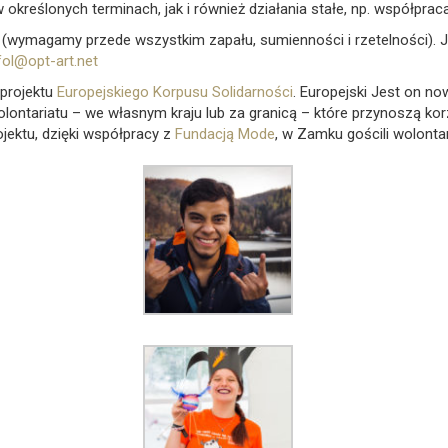
określonych terminach, jak i również działania stałe, np. współprac
wymagamy przede wszystkim zapału, sumienności i rzetelności). J
ol@opt-art.net
 projektu
Europejskiego Korpusu Solidarności
. Europejski Jest on now
lontariatu – we własnym kraju lub za granicą – które przynoszą kor
ojektu, dzięki współpracy z
Fundacją Mode
, w Zamku gościli wolontari