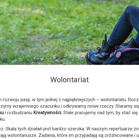
Wolontariat
zwoju pasji, w tym jednej z najpiękniejszych – wolontariatu. Roc
, uczymy wzajemnego szacunku i odkrywamy nowe rzeczy. Staramy się
ku
i rozbudzaniu
Kreatywności.
Stale pracujemy nad tym, by stać si
ku.
z. Skala tych działań jest bardzo szeroka. W naszym repertuarze zn
gają wolontariusze. Zadania, które im przypadają są zróżnicowane i 