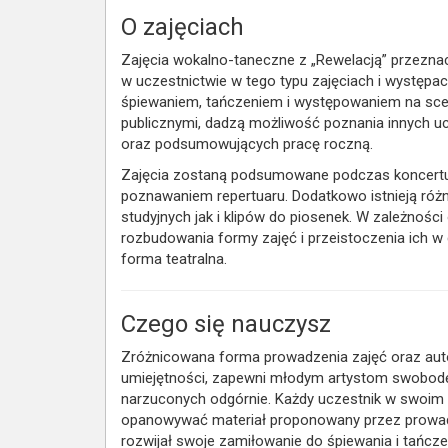
O zajęciach
Zajęcia wokalno-taneczne z „Rewelacją” przezna
w uczestnictwie w tego typu zajęciach i występac
śpiewaniem, tańczeniem i występowaniem na sceni
publicznymi, dadzą możliwość poznania innych 
oraz podsumowujących pracę roczną.
Zajęcia zostaną podsumowane podczas koncertu
poznawaniem repertuaru. Dodatkowo istnieją róż
studyjnych jak i klipów do piosenek. W zależnośc
rozbudowania formy zajęć i przeistoczenia ich w
forma teatralna.
Czego się nauczysz
Zróżnicowana forma prowadzenia zajęć oraz auto
umiejętności, zapewni młodym artystom swobodę 
narzuconych odgórnie. Każdy uczestnik w swoim 
opanowywać materiał proponowany przez prowadzą
rozwijał swoje zamiłowanie do śpiewania i tańcze