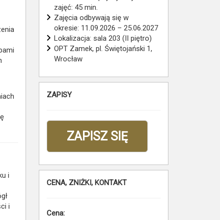
zajęć: 45 min.
Zajęcia odbywają się w
okresie: 11.09.2026 – 25.06.2027
zenia
Lokalizacja: sala 203 (II piętro)
OPT Zamek, pl. Świętojański 1,
ępami
Wrocław
h
ZAPISY
niach
ię
ZAPISZ SIĘ
u i
CENA, ZNIŻKI, KONTAKT
ógł
i i
Cena: