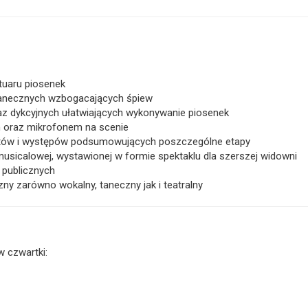
tuaru piosenek
tanecznych wzbogacających śpiew
az dykcyjnych ułatwiających wykonywanie piosenek
m oraz mikrofonem na scenie
rtów i występów podsumowujących poszczególne etapy
musicalowej, wystawionej w formie spektaklu dla szerszej widowni
 publicznych
zny zarówno wokalny, taneczny jak i teatralny
w czwartki: