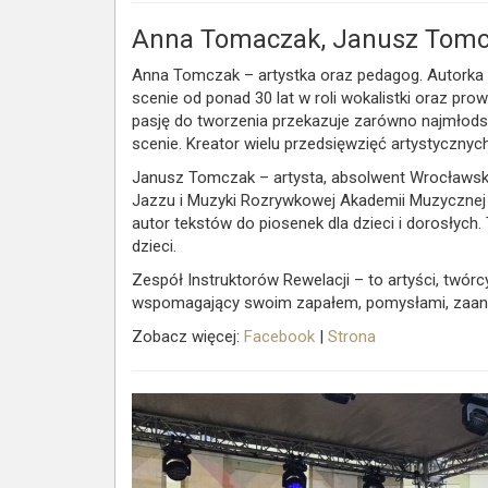
Anna Tomaczak, Janusz Tomc
Anna Tomczak – artystka oraz pedagog. Autorka t
scenie od ponad 30 lat w roli wokalistki oraz pr
pasję do tworzenia przekazuje zarówno najmłodszy
scenie. Kreator wielu przedsięwzięć artystycznych
Janusz Tomczak – artysta, absolwent Wrocławski
Jazzu i Muzyki Rozrywkowej Akademii Muzycznej w
autor tekstów do piosenek dla dzieci i dorosłych.
dzieci.
Zespół Instruktorów Rewelacji – to artyści, twórcy
wspomagający swoim zapałem, pomysłami, zaanga
Zobacz więcej:
Facebook
|
Strona