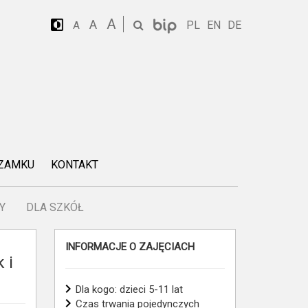
A
A
PL
EN
DE
A
 ZAMKU
KONTAKT
Y
DLA SZKÓŁ
INFORMACJE O ZAJĘCIACH
 i
Dla kogo: dzieci 5-11 lat
Czas trwania pojedynczych