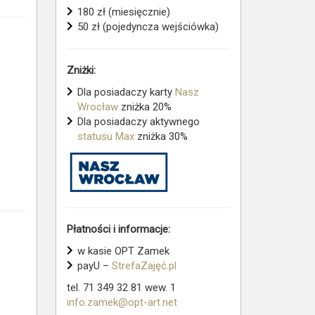
180 zł (miesięcznie)
50 zł (pojedyncza wejściówka)
Zniżki:
Dla posiadaczy karty
Nasz
Wrocław
zniżka 20%
Dla posiadaczy aktywnego
statusu Max
zniżka 30%
Płatności i informacje:
w kasie OPT Zamek
payU –
StrefaZajęć.pl
tel. 71 349 32 81 wew. 1
info.zamek@opt-art.net