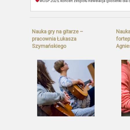
WOŚP 2025; koncert zespołu Rewelacja (piosenki dla 
Nauka gry na gitarze –
Nauka 
pracownia Łukasza
forte
Szymańskiego
Agnie