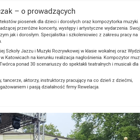
zak – o prowadzących
ekstów piosenek dla dzieci i dorosłych oraz kompozytorka muzyki.
owadzącej przeróżne koncerty, występy i artystyczne wydarzenia. Swo
m jak i dorosłym. Specjalistka i szkoleniowiec z zakresu pracy na
.
ej Szkoły Jazzu i Muzyki Rozrywkowej w klasie wokalnej oraz Wydzi
 Katowicach na kierunku realizacja nagłośnienia. Kompozytor muzy
 Twórca ponad 30 scenariuszy do spektakli teatralnych i musicali dla
, tancerze, aktorzy, instruktorzy pracujący na co dzień z dziećmi,
żowaniem i pasją działalność firmy Rewelacja.