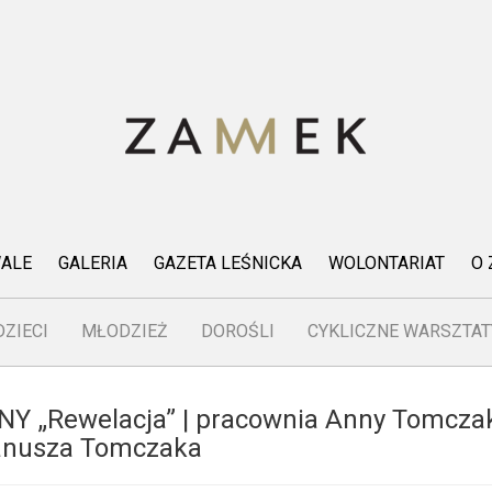
WALE
GALERIA
GAZETA LEŚNICKA
WOLONTARIAT
O
DZIECI
MŁODZIEŻ
DOROŚLI
CYKLICZNE WARSZTAT
„Rewelacja” | pracownia Anny Tomczak
anusza Tomczaka