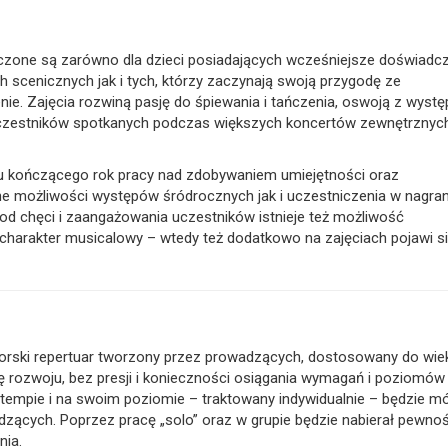
czone są zarówno dla dzieci posiadających wcześniejsze doświadc
h scenicznych jak i tych, którzy zaczynają swoją przygodę ze
e. Zajęcia rozwiną pasję do śpiewania i tańczenia, oswoją z wyst
uczestników spotkanych podczas większych koncertów zewnętrznyc
 kończącego rok pracy nad zdobywaniem umiejętności oraz
ne możliwości występów śródrocznych jak i uczestniczenia w nagra
i od chęci i zaangażowania uczestników istnieje też możliwość
 charakter musicalowy – wtedy też dodatkowo na zajęciach pojawi s
rski repertuar tworzony przez prowadzących, dostosowany do wiek
rozwoju, bez presji i konieczności osiągania wymagań i poziomów
tempie i na swoim poziomie – traktowany indywidualnie – będzie m
cych. Poprzez pracę „solo” oraz w grupie będzie nabierał pewnośc
nia.