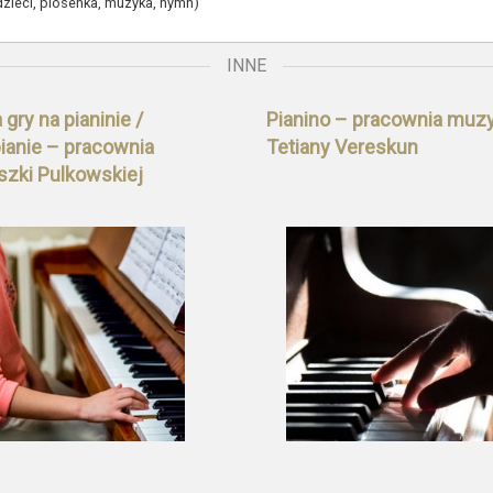
dzieci, piosenka, muzyka, hymn)
INNE
gry na pianinie /
Pianino – pracownia muz
pianie – pracownia
Tetiany Vereskun
szki Pulkowskiej