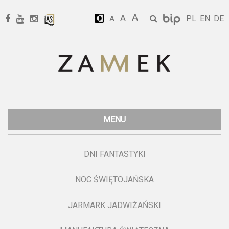
A
A
PL
EN
DE
A
MENU
DNI FANTASTYKI
NOC ŚWIĘTOJAŃSKA
JARMARK JADWIŻAŃSKI