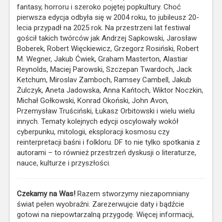
fantasy, horroru i szeroko pojętej popkultury. Choć
pierwsza edycja odbyła się w 2004 roku, to jubileusz 20-
lecia przypadł na 2025 rok. Na przestrzeni lat festiwal
gościł takich twórców jak Andrzej Sapkowski, Jarosław
Boberek, Robert Więckiewicz, Grzegorz Rosiński, Robert
M. Wegner, Jakub Ćwiek, Graham Masterton, Alastiar
Reynolds, Maciej Parowski, Szczepan Twardoch, Jack
Ketchum, Miroslav Zamboch, Ramsey Cambell, Jakub
Żulczyk, Aneta Jadowska, Anna Kańtoch, Wiktor Noczkin,
Michał Gołkowski, Konrad Okoński, John Avon,
Przemysław Truściński, Łukasz Orbitowski i wielu wielu
innych. Tematy kolejnych edycji oscylowały wokół
cyberpunku, mitologii, eksploracji kosmosu czy
reinterpretacji baśni i folkloru. DF to nie tylko spotkania z
autorami – to również przestrzeń dyskusji o literaturze,
nauce, kulturze i przyszłości.
Czekamy na Was!
Razem stworzymy niezapomniany
świat pełen wyobraźni. Zarezerwujcie daty i bądźcie
gotowi na niepowtarzalną przygodę. Więcej informacji,