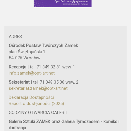
ADRES
Ośrodek Postaw Twórczych Zamek
plac Świętojański 1
54-076 Wrocław
Recepcja
| tel. 71 349 32 81 wew. 1
info.zamek@opt-art.net
Sekretariat
| tel. 71 349 35 36 wew. 2
sekretariat.zamek@opt-art.net
Deklaracja Dostępności
Raport o dostępności (2025)
GODZINY OTWARCIA GALERII
Galeria Sztuki ZAMEK oraz Galeria Tymczasem - komiks i
ilustracja