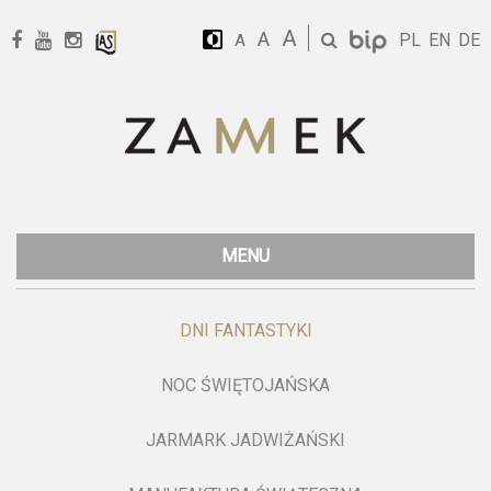
A
A
PL
EN
DE
A
MENU
DNI FANTASTYKI
NOC ŚWIĘTOJAŃSKA
JARMARK JADWIŻAŃSKI