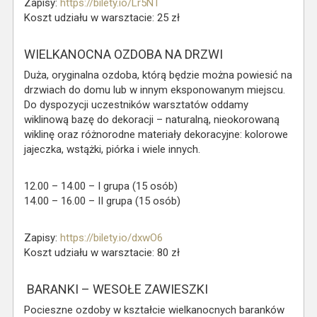
Zapisy:
https://bilety.io/Lr5NT
Koszt udziału w warsztacie: 25 zł
WIELKANOCNA OZDOBA NA DRZWI
Duża, oryginalna ozdoba, którą będzie można powiesić na
drzwiach do domu lub w innym eksponowanym miejscu.
Do dyspozycji uczestników warsztatów oddamy
wiklinową bazę do dekoracji – naturalną, nieokorowaną
wiklinę oraz różnorodne materiały dekoracyjne: kolorowe
jajeczka, wstążki, piórka i wiele innych.
12.00 – 14.00 – I grupa (15 osób)
14.00 – 16.00 – II grupa (15 osób)
Zapisy:
https://bilety.io/dxwO6
Koszt udziału w warsztacie: 80 zł
BARANKI – WESOŁE ZAWIESZKI
Pocieszne ozdoby w kształcie wielkanocnych baranków