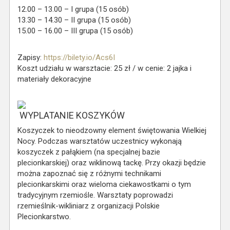
12.00 – 13.00 – I grupa (15 osób)
13.30 – 14.30 – II grupa (15 osób)
15.00 – 16.00 – III grupa (15 osób)
Zapisy:
https://bilety.io/Acs6I
Koszt udziału w warsztacie: 25 zł / w cenie: 2 jajka i
materiały dekoracyjne
WYPLATANIE KOSZYKÓW
Koszyczek to nieodzowny element świętowania Wielkiej
Nocy. Podczas warsztatów uczestnicy wykonają
koszyczek z pałąkiem (na specjalnej bazie
plecionkarskiej) oraz wiklinową tackę. Przy okazji będzie
można zapoznać się z różnymi technikami
plecionkarskimi oraz wieloma ciekawostkami o tym
tradycyjnym rzemiośle. Warsztaty poprowadzi
rzemieślnik-wikliniarz z organizacji Polskie
Plecionkarstwo.