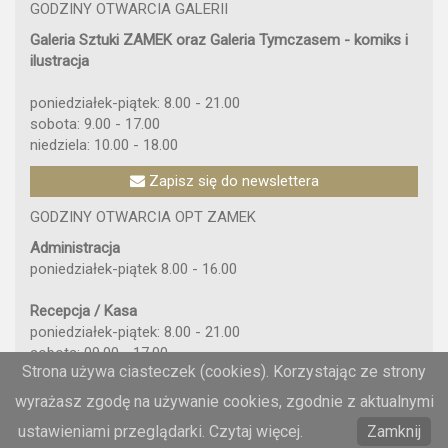
GODZINY OTWARCIA GALERII
Galeria Sztuki ZAMEK oraz Galeria Tymczasem - komiks i
ilustracja
poniedziałek-piątek: 8.00 - 21.00
sobota: 9.00 - 17.00
niedziela: 10.00 - 18.00
Zapisz się do newslettera
GODZINY OTWARCIA OPT ZAMEK
Administracja
poniedziałek-piątek 8.00 - 16.00
Recepcja / Kasa
poniedziałek-piątek: 8.00 - 21.00
sobota: 09.00 - 17.00
Strona używa ciasteczek (cookies). Korzystając ze strony
niedziela: 10.00 - 18.00
wyrażasz zgodę na używanie cookies, zgodnie z aktualnymi
ustawieniami przeglądarki. Czytaj więcej.
Zamknij
© Wszelkie prawa zastrzeżone 2026 - OPT Zamek