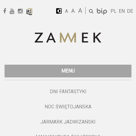
A
A
PL
EN
DE
A
MENU
DNI FANTASTYKI
NOC ŚWIĘTOJAŃSKA
JARMARK JADWIŻAŃSKI