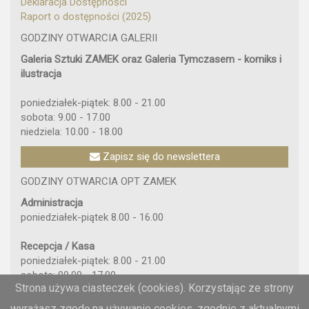
Deklaracja Dostępności
Raport o dostępności (2025)
GODZINY OTWARCIA GALERII
Galeria Sztuki ZAMEK oraz Galeria Tymczasem - komiks i
ilustracja
poniedziałek-piątek: 8.00 - 21.00
sobota: 9.00 - 17.00
niedziela: 10.00 - 18.00
Zapisz się do newslettera
GODZINY OTWARCIA OPT ZAMEK
Administracja
poniedziałek-piątek 8.00 - 16.00
Recepcja / Kasa
poniedziałek-piątek: 8.00 - 21.00
sobota: 09.00 - 17.00
Strona używa ciasteczek (cookies). Korzystając ze strony
niedziela: 10.00 - 18.00
wyrażasz zgodę na używanie cookies, zgodnie z aktualnymi