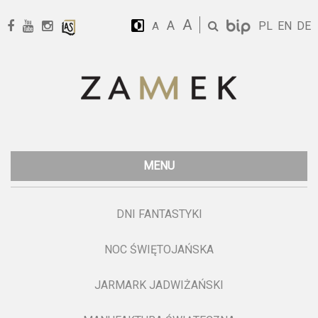
A
A
PL
EN
DE
A
MENU
DNI FANTASTYKI
NOC ŚWIĘTOJAŃSKA
JARMARK JADWIŻAŃSKI