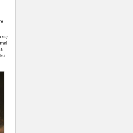
re
się
emal
za
oku