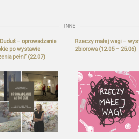
INNE
 Duduś – oprowadzanie
Rzeczy małej wagi – wys
skie po wystawie
zbiorowa (12.05 – 25.06)
enia pełni” (22.07)