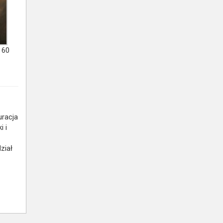
 60
uracja
i i
ział