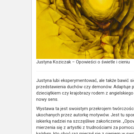
Justyna Koziczak – Opowieści o świetle i cieniu
Justyna lubi eksperymentować, ale także bawić 
przedstawienia duchów czy demonów. Adaptuje pos
dzieciątkiem czy krajobrazy rodem z angielskieg
nowy sens.
Wystawa ta jest swoistym przekrojem twórczośc
ukochanych przez autorkę motywów. Jest tu spor
iskierką nadziei na szczęśliwe zakończenie. „Opow
mierzenia się z artystki z trudnościami za pom
każdym, kto choć raz mierzył się z cieniem w swo