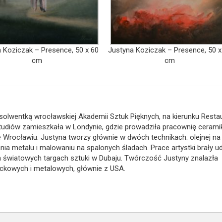
 Koziczak – Presence, 50 x 60
Justyna Koziczak – Presence, 50 x
cm
cm
bsolwentką wrocławskiej Akademii Sztuk Pięknych, na kierunku Resta
studiów zamieszkała w Londynie, gdzie prowadziła pracownię ceramik
 Wrocławiu. Justyna tworzy głównie w dwóch technikach: olejnej na
ania metalu i malowaniu na spalonych śladach. Prace artystki brały ud
a światowych targach sztuki w Dubaju. Twórczość Justyny znalazła
ockowych i metalowych, głównie z USA.