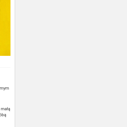
samym
b małą
róbą