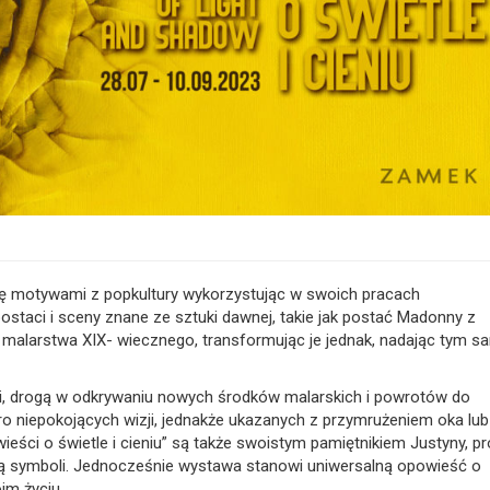
się motywami z popkultury wykorzystując w swoich pracach
taci i sceny znane ze sztuki dawnej, takie jak postać Madonny z
o malarstwa XIX- wiecznego, transformując je jednak, nadając tym 
i, drogą w odkrywaniu nowych środków malarskich i powrotów do
o niepokojących wizji, jednakże ukazanych z przymrużeniem oka lu
ieści o świetle i cieniu” są także swoistym pamiętnikiem Justyny, p
ocą symboli. Jednocześnie wystawa stanowi uniwersalną opowieść o
im życiu.