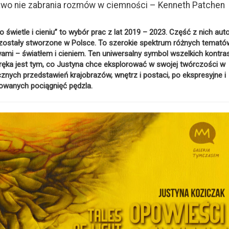
rawo nie zabrania rozmów w ciemności – Kenneth Patchen
wietle i cieniu” to wybór prac z lat 2019 – 2023. Część z nich aut
zostały stworzone w Polsce. To szerokie spektrum różnych temató
i – światłem i cieniem. Ten uniwersalny symbol wszelkich kontra
 udręka jest tym, co Justyna chce eksplorować w swojej twórczości w
cznych przedstawień krajobrazów, wnętrz i postaci, po ekspresyjne i
wanych pociągnięć pędzla.