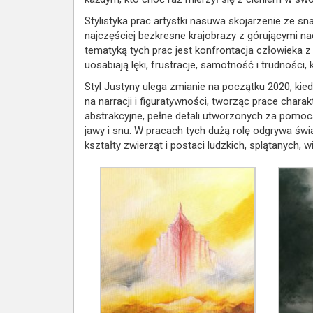
Stylistyka prac artystki nasuwa skojarzenie ze s
najczęściej bezkresne krajobrazy z górującymi na
tematyką tych prac jest konfrontacja człowieka 
uosabiają lęki, frustracje, samotność i trudnośc
Styl Justyny ulega zmianie na początku 2020, kie
na narracji i figuratywności, tworząc prace charak
abstrakcyjne, pełne detali utworzonych za pomoca
jawy i snu. W pracach tych dużą rolę odgrywa św
kształty zwierząt i postaci ludzkich, splątanych,