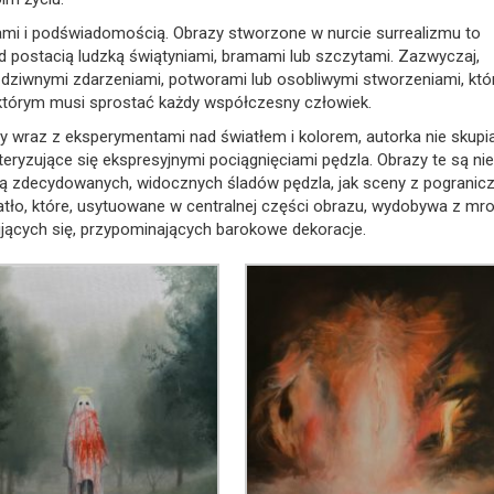
nami i podświadomością. Obrazy stworzone w nurcie surrealizmu to
d postacią ludzką świątyniami, bramami lub szczytami. Zazwyczaj,
z dziwnymi zdarzeniami, potworami lub osobliwymi stworzeniami, któ
i, którym musi sprostać każdy współczesny człowiek.
dy wraz z eksperymentami nad światłem i kolorem, autorka nie skupia 
teryzujące się ekspresyjnymi pociągnięciami pędzla. Obrazy te są ni
̨ zdecydowanych, widocznych śladów pędzla, jak sceny z pogranic
iatło, które, usytuowane w centralnej części obrazu, wydobywa z mr
 wijących się, przypominających barokowe dekoracje.