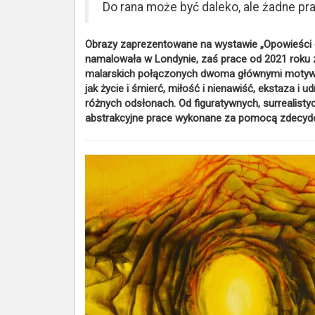
Do rana może być daleko, ale żadne p
Obrazy zaprezentowane na wystawie „Opowieści o ś
namalowała w Londynie, zaś prace od 2021 roku 
malarskich połączonych dwoma głównymi motywam
jak życie i śmierć, miłość i nienawiść, ekstaza i
różnych odsłonach. Od figuratywnych, surrealisty
abstrakcyjne prace wykonane za pomocą zdecydo