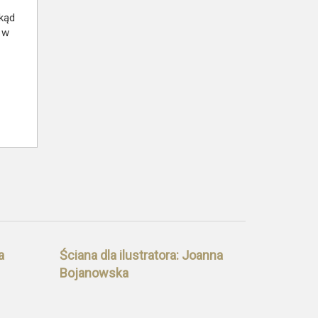
okąd
 w
a
Ściana dla ilustratora: Joanna
Bojanowska