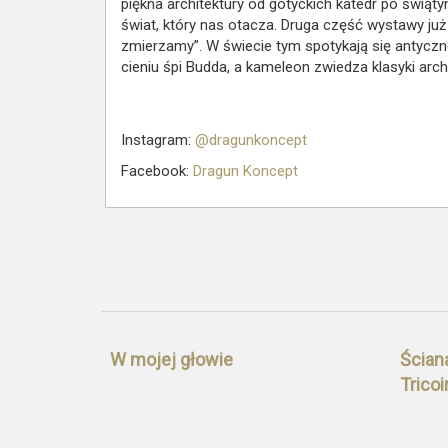
piękna architektury od gotyckich katedr po świąty
świat, który nas otacza. Druga część wystawy już
zmierzamy”. W świecie tym spotykają się antyczn
cieniu śpi Budda, a kameleon zwiedza klasyki archi
Instagram:
@dragunkoncept
Facebook
:
D
ragun Koncept
W mojej głowie
Ściana
Tricoi