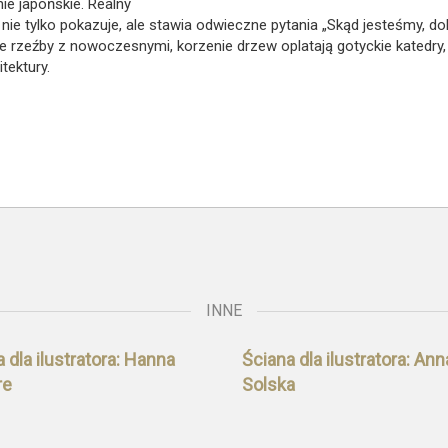
nie japońskie. Realny
 nie tylko pokazuje, ale stawia odwieczne pytania „Skąd jesteśmy, d
e rzeźby z nowoczesnymi, korzenie drzew oplatają gotyckie katedry,
tektury.
INNE
 dla ilustratora: Hanna
Ściana dla ilustratora: Ann
re
Solska