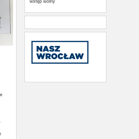
wstęp wolny
ze
.
e