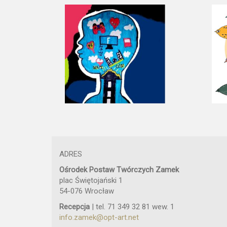
ADRES
Ośrodek Postaw Twórczych Zamek
plac Świętojański 1
54-076 Wrocław
Recepcja
| tel. 71 349 32 81 wew. 1
info.zamek@opt-art.net