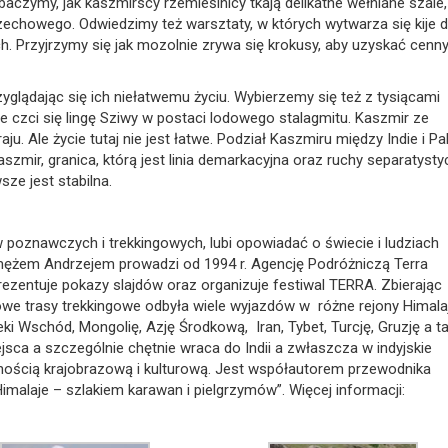
zymy, jak kaszmirscy rzemieślnicy tkają delikatne wełniane szale,
rzechowego. Odwiedzimy też warsztaty, w których wytwarza się kije 
ch. Przyjrzymy się jak mozolnie zrywa się krokusy, aby uzyskać cenn
glądając się ich niełatwemu życiu. Wybierzemy się też z tysiącami
 czci się lingę Sziwy w postaci lodowego stalagmitu. Kaszmir ze
u. Ale życie tutaj nie jest łatwe. Podział Kaszmiru między Indie i Pa
aszmir, granica, którą jest linia demarkacyjna oraz ruchy separatyst
sze jest stabilna.
poznawczych i trekkingowych, lubi opowiadać o świecie i ludziach
mężem Andrzejem prowadzi od 1994 r. Agencję Podróżniczą Terra
 prezentuje pokazy slajdów oraz organizuje festiwal TERRA. Zbierając
we trasy trekkingowe odbyła wiele wyjazdów w różne rejony Himala
eki Wschód, Mongolię, Azję Środkową, Iran, Tybet, Turcję, Gruzję a t
sca a szczególnie chętnie wraca do Indii a zwłaszcza w indyjskie
nością krajobrazową i kulturową. Jest współautorem przewodnika
imalaje – szlakiem karawan i pielgrzymów”. Więcej informacji: