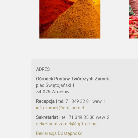
ADRES
Ośrodek Postaw Twórczych Zamek
plac Świętojański 1
54-076 Wrocław
Recepcja
| tel. 71 349 32 81 wew. 1
info.zamek@opt-art.net
Sekretariat
| tel. 71 349 35 36 wew. 2
sekretariat.zamek@opt-art.net
Deklaracja Dostępności