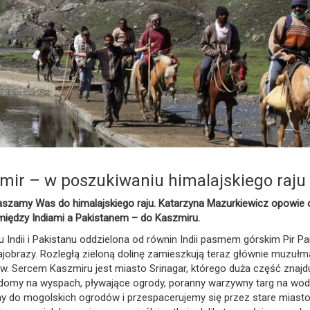
mir – w poszukiwaniu himalajskiego raju
aszamy Was do himalajskiego raju. Katarzyna Mazurkiewicz opowie 
omiędzy Indiami a Pakistanem – do Kaszmiru.
u Indii i Pakistanu oddzielona od równin Indii pasmem górskim Pir Pa
ajobrazy. Rozległą zieloną dolinę zamieszkują teraz głównie muzułm
. Sercem Kaszmiru jest miasto Srinagar, którego duża część znajd
e, domy na wyspach, pływające ogrody, poranny warzywny targ na wod
y do mogolskich ogrodów i przespacerujemy się przez stare miasto