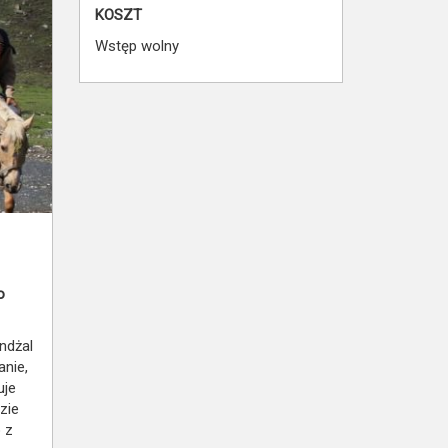
KOSZT
Wstęp wolny
o
ndżal
anie,
uje
zie
 z