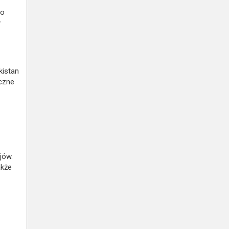
do
y
kistan
yczne
jów.
akże