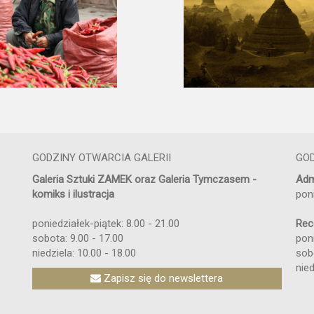
GODZINY OTWARCIA GALERII
GO
Galeria Sztuki ZAMEK oraz Galeria Tymczasem -
Adm
komiks i ilustracja
pon
poniedziałek-piątek: 8.00 - 21.00
Rec
sobota: 9.00 - 17.00
poni
niedziela: 10.00 - 18.00
sob
nied
Zapisz się do newslettera