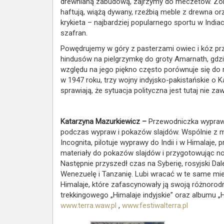
drewnianą zabudową, zajrzymy do meczetów. Zobac
haftują, wiążą dywany, rzeźbią meble z drewna o
krykieta – najbardziej popularnego sportu w India
szafran.
Powędrujemy w góry z pasterzami owiec i kóz przy
hindusów na pielgrzymkę do groty Amarnath, gdzie
względu na jego piękno często porównuje się do raj
w 1947 roku, trzy wojny indyjsko-pakistańskie o K
sprawiają, że sytuacja polityczna jest tutaj nie zaw
Katarzyna Mazurkiewicz –
Przewodniczka wypraw 
podczas wypraw i pokazów slajdów. Wspólnie z 
Incognita, pilotuje wyprawy do Indii i w Himalaje,
materiały do pokazów slajdów i przygotowując no
Następnie przyszedł czas na Syberię, rosyjski Dal
Wenezuelę i Tanzanię. Lubi wracać w te same miej
Himalaje, które zafascynowały ją swoją różnorod
trekkingowego „Himalaje indyjskie” oraz albumu „H
www.terra.waw.pl
,
www.festiwalterra.pl