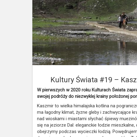
Kultury Świata #19 – Kasz
W pierwszych w 2020 roku Kulturach Świata zapr
swojej podróży do niezwyklej krainy położonej p
Kaszmir to wielka himalajska kotlina na pogranicz
ma łagodny klimat, żyzne gleby i zachwycające kr
nad wioskami i miastami słychać śpiewy muezinów
się na jeziorze Dal: eleganckie łodzie mieszkaln
obejrzymy podczas wycieczki łodzią. Powędrujem