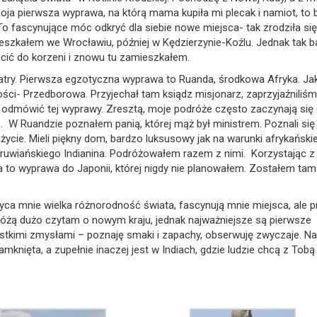
a pierwsza wyprawa, na którą mama kupiła mi plecak i namiot, to 
To fascynujące móc odkryć dla siebie nowe miejsca- tak zrodziła si
 Mieszkałem we Wrocławiu, później w Kędzierzynie-Koźlu. Jednak tak 
ić do korzeni i znowu tu zamieszkałem.
Tatry. Pierwsza egzotyczna wyprawa to Ruanda, środkowa Afryka. Ja
i- Przedborowa. Przyjechał tam ksiądz misjonarz, zaprzyjaźniliśmy
ie odmówić tej wyprawy. Zresztą, moje podróże często zaczynają się
W Ruandzie poznałem panią, której mąż był ministrem. Poznali się
życie. Mieli piękny dom, bardzo luksusowy jak na warunki afrykański
ruwiańskiego Indianina. Podróżowałem razem z nimi. Korzystając z
a to wyprawa do Japonii, której nigdy nie planowałem. Zostałem tam
yca mnie wielka różnorodność świata, fascynują mnie miejsca, ale 
różą dużo czytam o nowym kraju, jednak najważniejsze są pierwsze
ystkimi zmysłami – poznaję smaki i zapachy, obserwuję zwyczaje. Na
knięta, a zupełnie inaczej jest w Indiach, gdzie ludzie chcą z Tobą