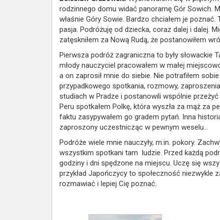
rodzinnego domu widać panoramę Gór Sowich. Moj
właśnie Góry Sowie. Bardzo chciałem je poznać. 
pasja. Podróżuję od dziecka, coraz dalej i dalej.
zatęskniłem za Nową Rudą, że postanowiłem wróc
Pierwsza podróż zagraniczna to były słowackie 
młody nauczyciel pracowałem w małej miejscowośc
a on zaprosił mnie do siebie. Nie potrafiłem sob
przypadkowego spotkania, rozmowy, zaproszenia. 
studiach w Pradze i postanowili wspólnie przeżyć 
Peru spotkałem Polkę, która wyszła za mąż za pe
faktu zasypywałem go gradem pytań. Inna histori
zaproszony uczestnicząc w pewnym weselu…
Podróże wiele mnie nauczyły, m.in. pokory. Zachw
wszystkim spotkani tam ludzie. Przed każdą pod
godziny i dni spędzone na miejscu. Uczę się wsz
przykład Japończycy to społeczność niezwykle zam
rozmawiać i lepiej Cię poznać.