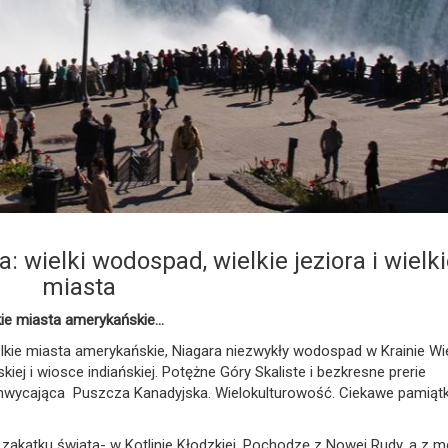
 wielki wodospad, wielkie jeziora i wielki
miasta
lkie miasta amerykańskie…
kie miasta amerykańskie, Niagara niezwykły wodospad w Krainie Wie
ej i wiosce indiańskiej. Potężne Góry Skaliste i bezkresne prerie
hwycająca Puszcza Kanadyjska. Wielokulturowość. Ciekawe pamiątk
akątku świata- w Kotlinie Kłodzkiej. Pochodzę z Nowej Rudy, a z 