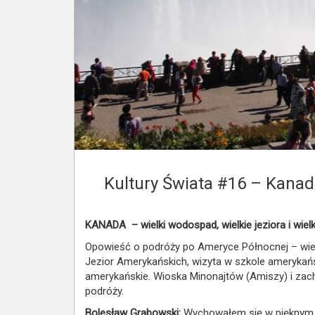
Kultury Świata #16 – Kanada:
KANADA – wielki wodospad, wielkie jeziora i wie
Opowieść o podróży po Ameryce Północnej – wiel
Jezior Amerykańskich, wizyta w szkole amerykański
amerykańskie. Wioska Minonajtów (Amiszy) i zac
podróży.
Bolesław Grabowski:
Wychowałem się w pięknym z