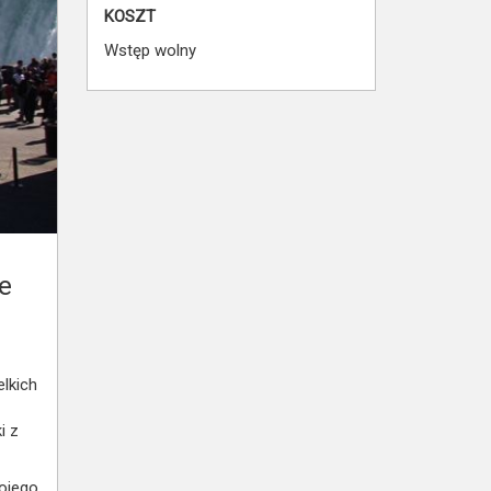
KOSZT
Wstęp wolny
e
lkich
i z
mojego