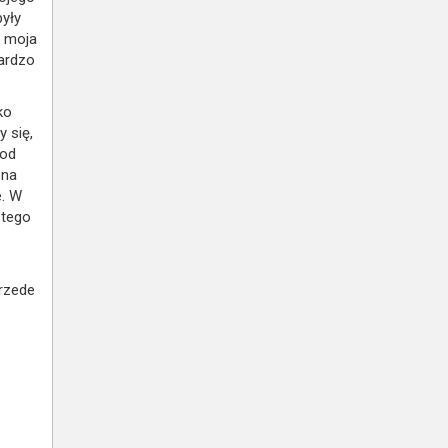
były
ę moja
bardzo
ko
 się,
 od
 na
e. W
 tego
przede