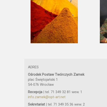
ADRES
Ośrodek Postaw Twórczych Zamek
plac Świętojański 1
54-076 Wrocław
Recepcja
| tel. 71 349 32 81 wew. 1
info.zamek@opt-art.net
Sekretariat
| tel. 71 349 35 36 wew. 2