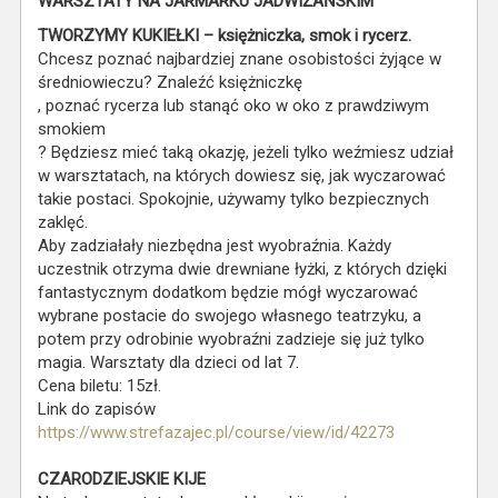
WARSZTATY NA JARMARKU JADWIŻAŃSKIM
TWORZYMY KUKIEŁKI – księżniczka, smok i rycerz.
Chcesz poznać najbardziej znane osobistości żyjące w
średniowieczu? Znaleźć księżniczkę
, poznać rycerza lub stanąć oko w oko z prawdziwym
smokiem
? Będziesz mieć taką okazję, jeżeli tylko weźmiesz udział
w warsztatach, na których dowiesz się, jak wyczarować
takie postaci. Spokojnie, używamy tylko bezpiecznych
zaklęć.
Aby zadziałały niezbędna jest wyobraźnia. Każdy
uczestnik otrzyma dwie drewniane łyżki, z których dzięki
fantastycznym dodatkom będzie mógł wyczarować
wybrane postacie do swojego własnego teatrzyku, a
potem przy odrobinie wyobraźni zadzieje się już tylko
magia. Warsztaty dla dzieci od lat 7.
Cena biletu: 15zł.
Link do zapisów
https://www.strefazajec.pl/course/view/id/42273
CZARODZIEJSKIE KIJE