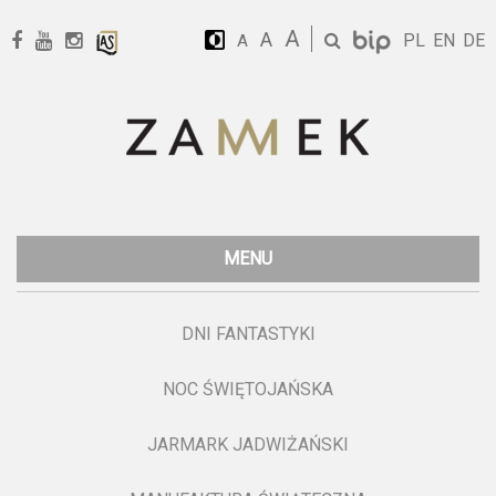
A
A
PL
EN
DE
A
MENU
DNI FANTASTYKI
NOC ŚWIĘTOJAŃSKA
JARMARK JADWIŻAŃSKI