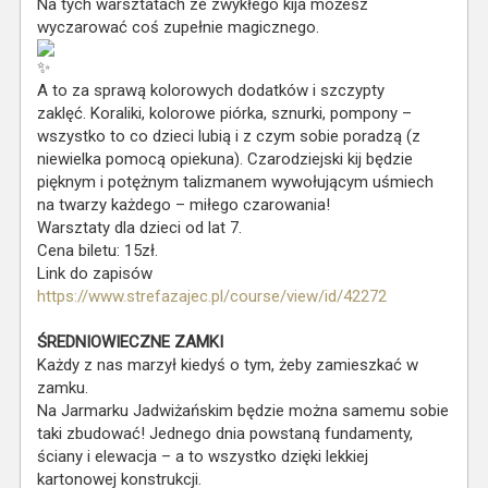
Na tych warsztatach ze zwykłego kija możesz
wyczarować coś zupełnie magicznego.
A to za sprawą kolorowych dodatków i szczypty
zaklęć. Koraliki, kolorowe piórka, sznurki, pompony –
wszystko to co dzieci lubią i z czym sobie poradzą (z
niewielka pomocą opiekuna). Czarodziejski kij będzie
pięknym i potężnym talizmanem wywołującym uśmiech
na twarzy każdego – miłego czarowania!
Warsztaty dla dzieci od lat 7.
Cena biletu: 15zł.
Link do zapisów
https://www.strefazajec.pl/course/view/id/42272
ŚREDNIOWIECZNE ZAMKI
Każdy z nas marzył kiedyś o tym, żeby zamieszkać w
zamku.
Na Jarmarku Jadwiżańskim będzie można samemu sobie
taki zbudować! Jednego dnia powstaną fundamenty,
ściany i elewacja – a to wszystko dzięki lekkiej
kartonowej konstrukcji.