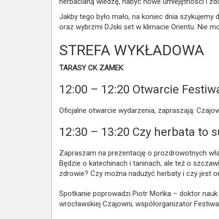
herbacianą wiedzę, nabyć nowe umiejętności i z
Jakby tego było mało, na koniec dnia szykujemy 
oraz wybrzmi DJski set w klimacie Orientu. Nie 
STREFA WYKŁADOWA
TARASY CK ZAMEK
12:00 – 12:20
Otwarcie Festiw
Oficjalne otwarcie wydarzenia, zapraszają: Czaj
12:30 – 13:20
Czy herbata to 
Zapraszam na prezentację o prozdrowotnych właś
Będzie o katechinach i taninach, ale też o szczaw
zdrowie? Czy można nadużyć herbaty i czy jest 
Spotkanie poprowadzi Piotr Mońka – doktor nauk 
wrocławskiej Czajowni, współorganizator Festiwa