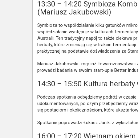
13:30 – 14:20
Symbioza Kombu
(Mariusz Jakubowski)
Symbioza to współdziałanie kilku gatunków mikro
współdziałanie występuje w kulturach fermentacyj
Australii. Ten tradycyjny napój to także ciekawe
herbaty, które zmieniają się w trakcie fermentac
praktycznej na podstawie doświadczenia ze Stan
Mariusz Jakubowski- mgr inż. towaroznawstwa i z
prowadzi badania w swoim start-upie Better Indu
14:30 – 15:50
Kultura herbaty 
Podczas spotkania odbędziemy podróż w czasie d
udokumentowanych, po czym przebędziemy wraz z
się postaciom i okolicznościom, które ukształtow
Spotkanie poprowadzi Łukasz Janik, z wykształceni
16:00 – 17:20
Wietnam okiem 