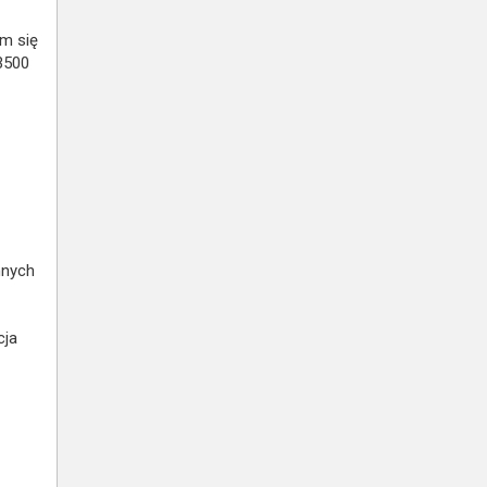
am się
3500
nnych
cja