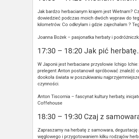
Jak bardzo herbacianym krajem jest Wietnam? Czy
dowiedzieć podczas moich dwóch wypraw do tego
kilometrów. Co odkryłam i gdzie zajechałam ? T
Joanna Bożek – pasjonatka herbaty i podróżniczka
17:30 – 18:20 Jak pić herbatę
W Japonii jest herbaciane przysłowie Ichigo Ichie:
prelegent Anton postanowił spróbować znaleźć o
dookoła świata w poszukiwaniu najprzyjemniejsze
czynności.
Anton Tiscornia – fascynat kultury herbaty, inicja
Coffehouse
18:30 – 19:30
Czaj z samowara
Zapraszamy na herbatę z samowara, degustację 
węglowego i przygotowaniem kilku rodzajów herba