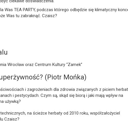
dobyć ciekawe doświadczenia.
dla Was TEA PARTY, podczas którego odbędzie się klimatyczny konc
może Was tu zabraknąć. Czaisz?
alu
ownia Wrocław oraz Centrum Kultury “Zamek”
superżywność? (Piotr Mońka)
ciwościach i zagrożeniach dla zdrowia związanych z piciem herbat
ianach i pestycydach. Czym są, skąd się biorą i jaki mają wpływ na
ona używką?
technicznych, na ścieżce herbaty od 2010 roku, współzałożyciel
lu Czaisz?