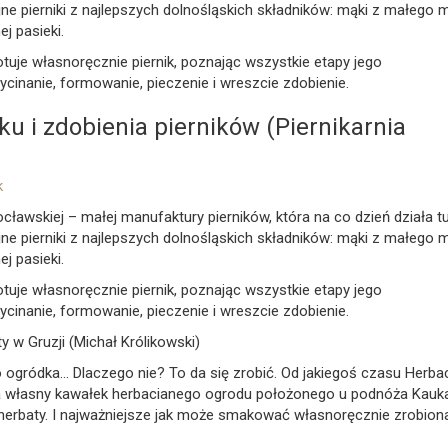
e pierniki z najlepszych dolnośląskich składników: mąki z małego m
j pasieki.
uje własnoręcznie piernik, poznając wszystkie etapy jego
ycinanie, formowanie, pieczenie i wreszcie zdobienie.
u i zdobienia pierników (Piernikarnia
k
cławskiej – małej manufaktury pierników, która na co dzień działa t
e pierniki z najlepszych dolnośląskich składników: mąki z małego m
j pasieki.
uje własnoręcznie piernik, poznając wszystkie etapy jego
ycinanie, formowanie, pieczenie i wreszcie zdobienie.
ty w Gruzji (Michał Królikowski)
 ogródka… Dlaczego nie? To da się zrobić. Od jakiegoś czasu Herbac
ma własny kawałek herbacianego ogrodu położonego u podnóża Kauk
herbaty. I najważniejsze jak może smakować własnoręcznie zrobion