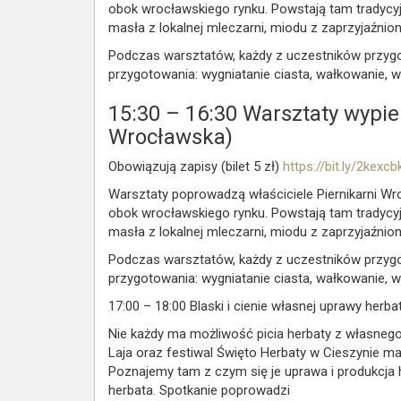
obok wrocławskiego rynku. Powstają tam tradycyjn
masła z lokalnej mleczarni, miodu z zaprzyjaźnione
Podczas warsztatów, każdy z uczestników przygot
przygotowania: wygniatanie ciasta, wałkowanie, w
15:30 – 16:30
Warsztaty wypiek
Wrocławska)
Obowiązują zapisy (bilet 5 zł)
https://bit.ly/2kexcb
Warsztaty poprowadzą właściciele Piernikarni Wro
obok wrocławskiego rynku. Powstają tam tradycyjn
masła z lokalnej mleczarni, miodu z zaprzyjaźnione
Podczas warsztatów, każdy z uczestników przygot
przygotowania: wygniatanie ciasta, wałkowanie, w
17:00 – 18:00
Blaski i cienie własnej uprawy herba
Nie każdy ma możliwość picia herbaty z własnego
Laja oraz festiwal Święto Herbaty w Cieszynie 
Poznajemy tam z czym się je uprawa i produkcja 
herbata. Spotkanie poprowadzi