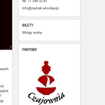
tel. 71 349 32 81
info@zamek.wroclaw.pl
BILETY
Wstęp wolny
PARTNER
rasach
icy
będzie
?
oją