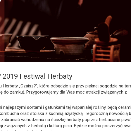
 2019 Festiwal Herbaty
 Herbaty „Czaisz?”, która odbędzie się przy pięknej pogodzie na ta
ię do zamku). Przygotowujemy dla Was moc atrakcji związanych z
i najlepszymi sortami i gatunkami tej wspaniałej rośliny, będą ceram
że kombucha oraz stoiska z kuchnią azjatycką. Tegoroczną nowością 
y zabraniać wchodzenia na ścieżkę herbaty poprzez herbaciane piwo
cji związanych z herbatą i kulturą picia. Będzie można poszerzyć sw