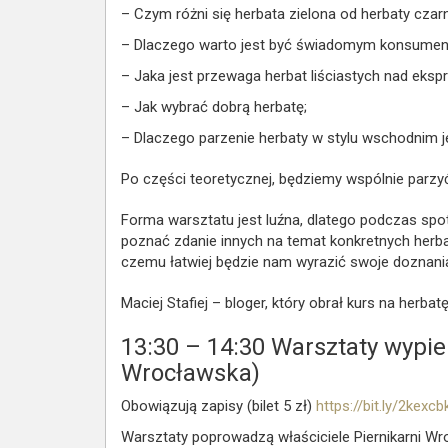
– Czym różni się herbata zielona od herbaty czarn
– Dlaczego warto jest być świadomym konsumen
– Jaka jest przewaga herbat liściastych nad eks
– Jak wybrać dobrą herbatę;
– Dlaczego parzenie herbaty w stylu wschodnim 
Po części teoretycznej, będziemy wspólnie parzyć
Forma warsztatu jest luźna, dlatego podczas spo
poznać zdanie innych na temat konkretnych herb
czemu łatwiej będzie nam wyrazić swoje doznani
Maciej Stafiej – bloger, który obrał kurs na herb
13:30 – 14:30
Warsztaty wypiek
Wrocławska)
Obowiązują zapisy (bilet 5 zł)
https://bit.ly/2kexcb
Warsztaty poprowadzą właściciele Piernikarni Wro