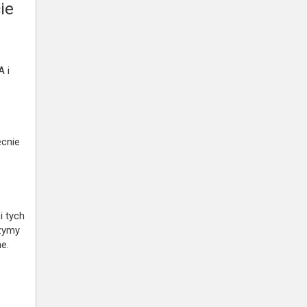
ie
A i
ecnie
i tych
rzymy
e.