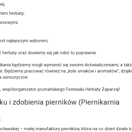
ej;
tem herbaty;
presowymi;
jest najlepszym wyborem;
 herbaty oraz dowiemy się jak robić to poprawnie.
tkania będziemy mogli wymienić się swoimi doświadczeniami, a tak
at. Będziemy pracować również na „kole smaków i aromatów”, dzięki
a sensoryczne.
atę, współorganizator poznańskiego Festiwalu Herbaty Zaparzaj!
u i zdobienia pierników (Piernikarnia
k
cławskiej – małej manufaktury pierników, która na co dzień działa t