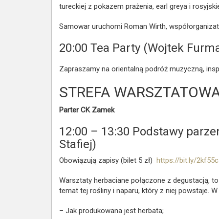
tureckiej z pokazem prażenia, earl greya i rosyjsk
Samowar uruchomi Roman Wirth, współorganizator
20:00
Tea Party (Wojtek Furm
Zapraszamy na orientalną podróż muzyczną, insp
STREFA WARSZTATOW
Parter CK Zamek
12:00 – 13:30
Podstawy parzen
Stafiej)
Obowiązują zapisy (bilet 5 zł)
https://bit.ly/2kf55
Warsztaty herbaciane połączone z degustacją, to
temat tej rośliny i naparu, który z niej powstaje. 
– Jak produkowana jest herbata;