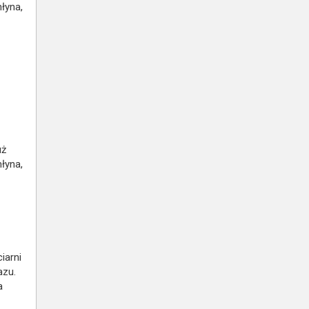
łyna,
uż
łyna,
iarni
azu.
a