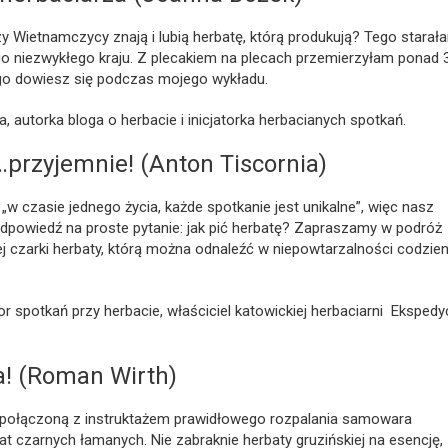
 Wietnamczycy znają i lubią herbatę, którą produkują? Tego starał
 niezwykłego kraju. Z plecakiem na plecach przemierzyłam ponad 
ego dowiesz się podczas mojego wykładu.
, autorka bloga o herbacie i inicjatorka herbacianych spotkań.
…przyjemnie! (Anton Tiscornia)
 „w czasie jednego życia, każde spotkanie jest unikalne”, więc nasz
dpowiedź na proste pytanie: jak pić herbatę? Zapraszamy w podróż
j czarki herbaty, którą można odnaleźć w niepowtarzalności codzie
tor spotkań przy herbacie, właściciel katowickiej herbaciarni Ekspedy
! (Roman Wirth)
połączoną z instruktażem prawidłowego rozpalania samowara
t czarnych łamanych. Nie zabraknie herbaty gruzińskiej na esencję,