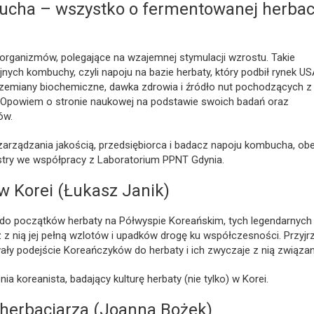
cha – wszystko o fermentowanej herbac
organizmów, polegające na wzajemnej stymulacji wzrostu. Takie
nych kombuchy, czyli napoju na bazie herbaty, który podbił rynek US
 przemiany biochemiczne, dawka zdrowia i źródło nut pochodzących z
ji. Opowiem o stronie naukowej na podstawie swoich badań oraz
ów.
arządzania jakością, przedsiębiorca i badacz napoju kombucha, ob
stry we współpracy z Laboratorium PPNT Gdynia.
w Korei (Łukasz Janik)
o początków herbaty na Półwyspie Koreańskim, tych legendarnych 
 nią jej pełną wzlotów i upadków drogę ku współczesności. Przyj
ały podejście Koreańczyków do herbaty i ich zwyczaje z nią związan
a koreanista, badający kulturę herbaty (nie tylko) w Korei.
herbaciarza (Joanna Bożek)