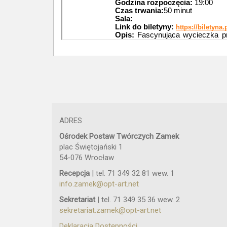
ADRES
Ośrodek Postaw Twórczych Zamek
plac Świętojański 1
54-076 Wrocław
Recepcja
| tel. 71 349 32 81 wew. 1
info.zamek@opt-art.net
Sekretariat
| tel. 71 349 35 36 wew. 2
sekretariat.zamek@opt-art.net
Deklaracja Dostępności