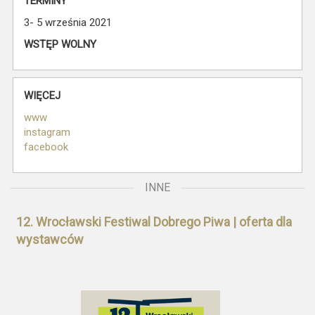
TERMINY
3- 5 września 2021
WSTĘP WOLNY
WIĘCEJ
www
instagram
facebook
INNE
12. Wrocławski Festiwal Dobrego Piwa | oferta dla
wystawców