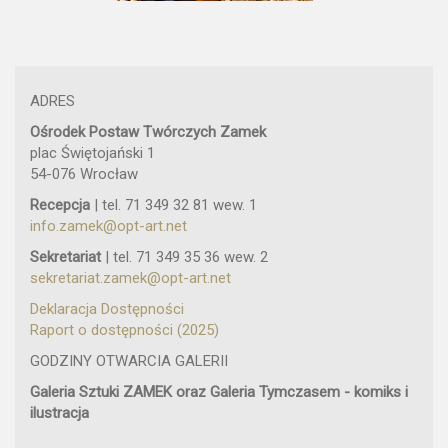
ADRES
Ośrodek Postaw Twórczych Zamek
plac Świętojański 1
54-076 Wrocław
Recepcja
| tel. 71 349 32 81 wew. 1
info.zamek@opt-art.net
Sekretariat
| tel. 71 349 35 36 wew. 2
sekretariat.zamek@opt-art.net
Deklaracja Dostępności
Raport o dostępności (2025)
GODZINY OTWARCIA GALERII
Galeria Sztuki ZAMEK oraz Galeria Tymczasem - komiks i
ilustracja