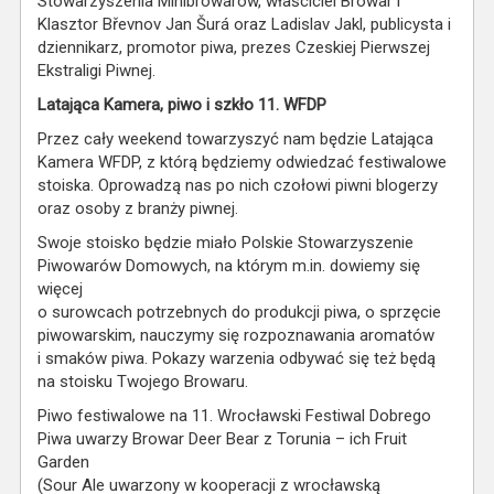
Stowarzyszenia Minibrowarów, właściciel Browar i
Klasztor Břevnov Jan Šurá oraz Ladislav Jakl, publicysta i
dziennikarz, promotor piwa, prezes Czeskiej Pierwszej
Ekstraligi Piwnej.
Latająca Kamera, piwo i szkło 11. WFDP
Przez cały weekend towarzyszyć nam będzie Latająca
Kamera WFDP, z którą będziemy odwiedzać festiwalowe
stoiska. Oprowadzą nas po nich czołowi piwni blogerzy
oraz osoby z branży piwnej.
Swoje stoisko będzie miało Polskie Stowarzyszenie
Piwowarów Domowych, na którym m.in. dowiemy się
więcej
o surowcach potrzebnych do produkcji piwa, o sprzęcie
piwowarskim, nauczymy się rozpoznawania aromatów
i smaków piwa. Pokazy warzenia odbywać się też będą
na stoisku Twojego Browaru.
Piwo festiwalowe na 11. Wrocławski Festiwal Dobrego
Piwa uwarzy Browar Deer Bear z Torunia – ich Fruit
Garden
(Sour Ale uwarzony w kooperacji z wrocławską