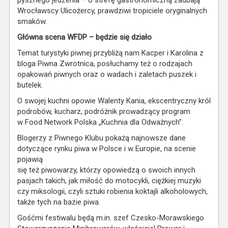
Wrocławscy Ulicożercy, prawdziwi tropiciele oryginalnych
smaków.
Główna scena WFDP – będzie się działo
Temat turystyki piwnej przybliżą nam Kacper i Karolina z
bloga Piwna Zwrotnica, posłuchamy też o rodzajach
opakowań piwnych oraz o wadach i zaletach puszek i
butelek.
O swojej kuchni opowie Walenty Kania, ekscentryczny król
podrobów, kucharz, podróżnik prowadzący program
w Food Network Polska „Kuchnia dla Odważnych”.
Blogerzy z Piwnego Klubu pokażą najnowsze dane
dotyczące rynku piwa w Polsce i w Europie, na scenie
pojawią
się też piwowarzy, którzy opowiedzą o swoich innych
pasjach takich, jak miłość do motocykli, ciężkiej muzyki
czy miksologii, czyli sztuki robienia koktajli alkoholowych,
także tych na bazie piwa.
Gośćmi festiwalu będą m.in. szef Czesko-Morawskiego