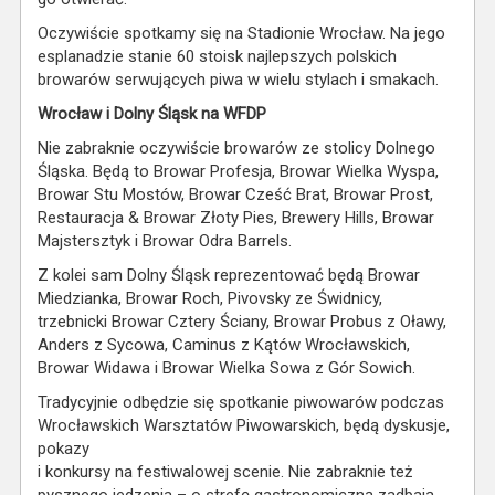
Oczywiście spotkamy się na Stadionie Wrocław. Na jego
esplanadzie stanie 60 stoisk najlepszych polskich
browarów serwujących piwa w wielu stylach i smakach.
Wrocław i Dolny Śląsk na WFDP
Nie zabraknie oczywiście browarów ze stolicy Dolnego
Śląska. Będą to Browar Profesja, Browar Wielka Wyspa,
Browar Stu Mostów, Browar Cześć Brat, Browar Prost,
Restauracja & Browar Złoty Pies, Brewery Hills, Browar
Majstersztyk i Browar Odra Barrels.
Z kolei sam Dolny Śląsk reprezentować będą Browar
Miedzianka, Browar Roch, Pivovsky ze Świdnicy,
trzebnicki Browar Cztery Ściany, Browar Probus z Oławy,
Anders z Sycowa, Caminus z Kątów Wrocławskich,
Browar Widawa i Browar Wielka Sowa z Gór Sowich.
Tradycyjnie odbędzie się spotkanie piwowarów podczas
Wrocławskich Warsztatów Piwowarskich, będą dyskusje,
pokazy
i konkursy na festiwalowej scenie. Nie zabraknie też
pysznego jedzenia – o strefę gastronomiczną zadbają