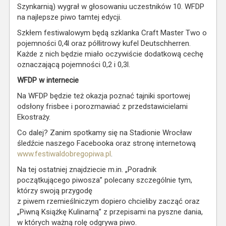
Szynkarnią) wygrał w głosowaniu uczestników 10. WFDP
na najlepsze piwo tamtej edycji.
Szkłem festiwalowym będą szklanka Craft Master Two o
pojemności 0,4l oraz półlitrowy kufel Deutschherren.
Każde z nich będzie miało oczywiście dodatkową cechę
oznaczającą pojemności 0,2 i 0,3l.
WFDP w internecie
Na WFDP będzie też okazja poznać tajniki sportowej
odsłony frisbee i porozmawiać z przedstawicielami
Ekostraży.
Co dalej? Zanim spotkamy się na Stadionie Wrocław
śledźcie naszego Facebooka oraz stronę internetową
www.festiwaldobregopiwa.pl
.
Na tej ostatniej znajdziecie m.in. „Poradnik
początkującego piwosza” polecany szczególnie tym,
którzy swoją przygodę
z piwem rzemieślniczym dopiero chcieliby zacząć oraz
„Piwną Książkę Kulinarną” z przepisami na pyszne dania,
w których ważną rolę odgrywa piwo.