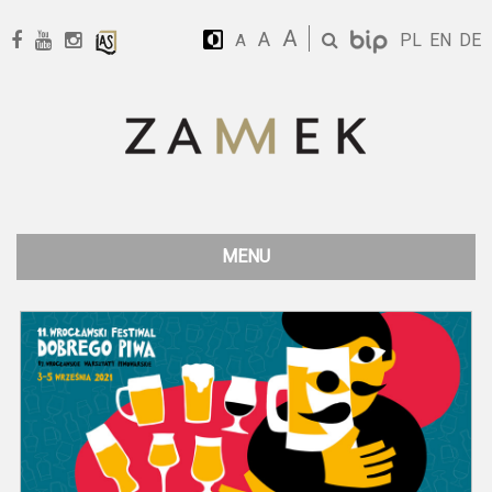
A
A
PL
EN
DE
A
MENU