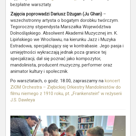
bezpłatne warsztaty.
Zajęcia poprowadzi Dariusz Dżugan (Ju Ghan)
–
wszechstronny artysta o bogatym dorobku twórczym.
Tegoroczny stypendysta Marszałka Województwa
Dolnośląskiego. Absolwent Akademii Muzycznej im. K.
Lipińskiego we Wrocławiu, na kierunku Jazz i Muzyka
Estradowa, specjalizujący się w kontrabasie. Jego pasja i
umiejętności wykraczają jednak poza granice tej
specjalizacji; dał się poznać jako kompozytor,
mandolinista, producent muzyczny, performer oraz
animator kultury i społecznik.
Po warsztatach, o godz. 18.00, zapraszamy na
koncert
ZiOM Orchestra – Ziębickiej Orkiestry Mandolinistów do
filmu niemego z 1910 roku, pt. „Frankenstein” w reżyserii
J.S. Dawleya