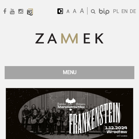
A
A
PL
EN
DE
A
MENU