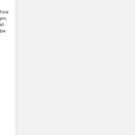
fonii
tym,
kt
bie