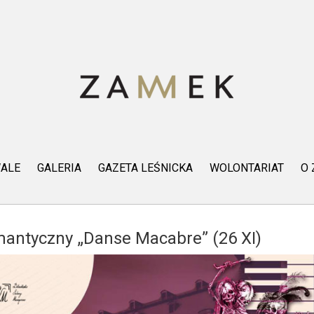
WALE
GALERIA
GAZETA LEŚNICKA
WOLONTARIAT
O
antyczny „Danse Macabre” (26 XI)