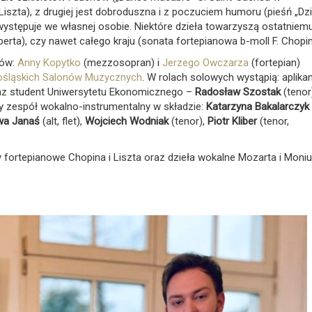
Liszta), z drugiej jest dobroduszna i z poczuciem humoru (pieśń „Dzi
występuje we własnej osobie. Niektóre dzieła towarzyszą ostatniem
berta), czy nawet całego kraju (sonata fortepianowa b-moll F. Chopin
tów:
Anny Kopytko
(mezzosopran) i
Jerzego Owczarza
(fortepian)
ośląskich Salonów Muzycznych
. W rolach solowych wystąpią: aplika
raz student Uniwersytetu Ekonomicznego –
Radosław Szostak
(tenor
 zespół wokalno-instrumentalny w składzie:
Katarzyna Bakalarczyk
wa Janaś
(alt, flet),
Wojciech Wodniak
(tenor),
Piotr Kliber
(tenor,
fortepianowe Chopina i Liszta oraz dzieła wokalne Mozarta i Moniu