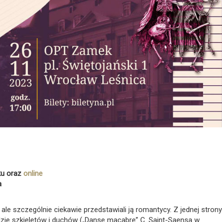
mku oraz
online
a
e szczególnie ciekawie przedstawiali ją romantycy. Z jednej strony
ie szkieletów i duchów („Danse macabre” C. Saint-Saensa w