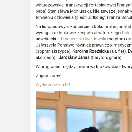
wirtuozowskiej transkrypcji fortepianowej Franza 
baba” Stanisława Moniuszki). Nie zawsze jednak 
tchnieniu człowieka (pieśń „Erlkonig” Franza Schu
Na listopadowym koncercie u boku profesjonalis
wystąpią członkowie zespołu amatorskiego
Doln
adwokacki –
Franciszek Gwizdowski
(baryton) o
Usłyszycie Państwo również prawniczo-medyczny
(sopran,skrzypce),
Karolina Rzeźnicka
(alt, flet),
E
akordeon) i
Jarosław Janas
(baryton, gitara).
W programie między innymi wirtuozowskie utwory 
Zapraszamy!
Wydarzenie na FB