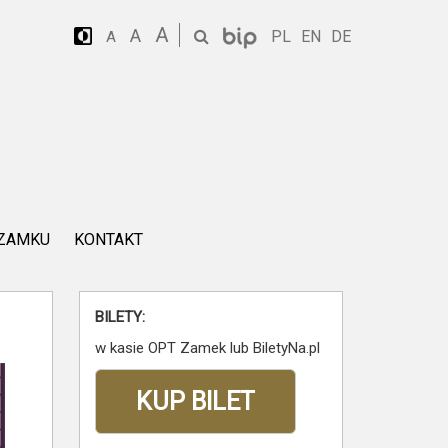
A
A
PL
EN
DE
A
 ZAMKU
KONTAKT
BILETY:
w kasie OPT Zamek lub BiletyNa.pl
KUP BILET