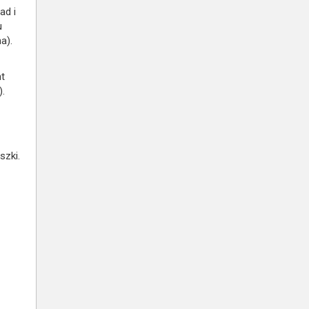
ad i
u
a).
nt
).
szki.