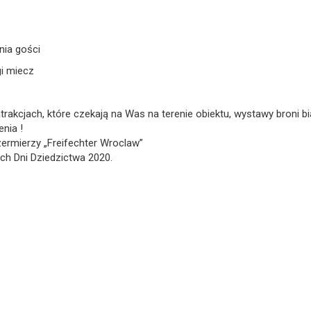
nia gości
gi miecz
akcjach, które czekają na Was na terenie obiektu, wystawy broni bia
nia !
rmierzy „Freifechter Wroclaw”
ch Dni Dziedzictwa 2020.