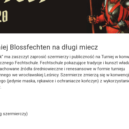
niej Blossfechten na długi miecz
” ma zaszczyt zaprosić szermierzy i publiczność na Turniej w konw
icznego Fechtschule. Fechtschule pokazujące tradycje i kunszt wład
 zachowane źródła średniowieczne i renesansowe w formie turnieju
nnego we wrocławskiej Leśnicy. Szermierze zmierzą się w konwencj
ego (jedynie maska, rękawice i ochraniacze kończyn) z wykorzystan
.
ng szermierczy)